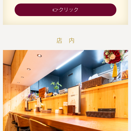
たが、小・中・大と種類が増えました。（ご要望がありましたら
中大・特大のご提供も可能です）
👉クリック
上田市ではドイツビールを樽生で飲めるのは当店のみ！
是非ご利用下さい～
店 内
５月２４日
【新メニュー】
お刺身３点盛りが新たに登場です。
オーナー自らが新潟県上越市沖で釣ってきた、今が旬の乗っ込み
真鯛ご提供中。
本日より、オーナーが新潟県糸魚川市で取ってきた「ホタルイカ
沖漬け」が登場します。
捕れたての旬のホタルイカをその場で調味料に漬け込んだ一品で
す。
ソーセージはもちろんの事、精肉店を長年営んできた経験を活か
し「珍しいお肉」「美味 しいお肉」、また趣味