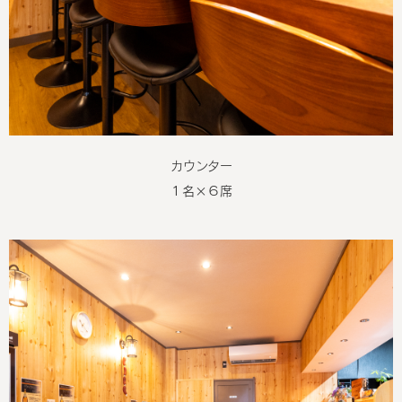
の釣り歴四十数年の特徴を生かし、新鮮なお魚を随時ご提供中で
す。
あっさりとした和のおつまみもご提供中です。
５月１７日
【定休日変更のお知らせ】
カウンター
５月２１日より
日曜・月曜定休日⇒
日曜定休日
へと変更になります。
１名×６席
営業時間は１８～２３時
毎週月曜日はオーナーdayとなります。
肉に携わり２８年のオーナーが店舗を切り盛りします。
いつもと違った珍しい部位や食べ方が登場します。
肉やソーセージにまつわるディープな話が盛り沢山？？
調理に不慣れなため１部メニューは月曜日のみお休みするものも
あります。