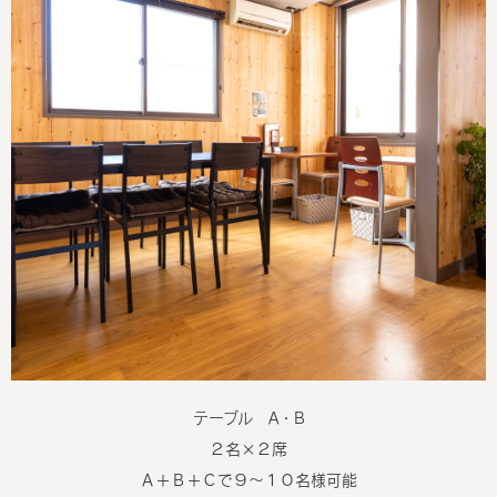
テーブル A・B
２名×２席
Ａ＋Ｂ＋Ｃで９～１０名様可能