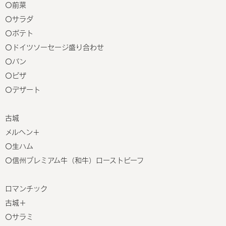
〇前菜
〇サラダ
〇ポテト
〇ドイツソーセージ盛り合わせ
〇パン
〇ピザ
〇デザート
古城
メルヘン＋
〇生ハム
〇信州プレミアム牛（和牛）ローストビーフ
ロマンチック
古城＋
〇サラミ