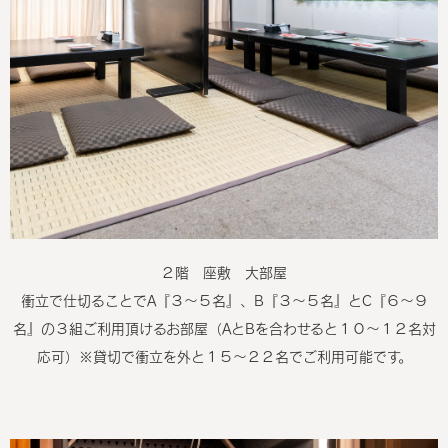
２階 座敷 大部屋
衝立で仕切ることでA『３～５名』、B『３～５名』とC『６～９
名』の３組ご利用頂けるお部屋（AとBを合わせると１０～１２名対
応可）※貸切で衝立を外と１５～２２名でご利用可能です。