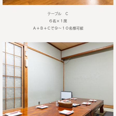
テーブル Ｃ
６名×１席
Ａ＋Ｂ＋Ｃで９～１０名様可能